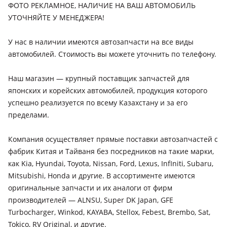
рестайлинг (DM/DMA), 2018 - 2021 4 поколение (TM/TMA),
ФОТО РЕКЛАМНОЕ, НАЛИЧИЕ НА ВАШ АВТОМОБИЛЬ
2020 - н.в. 4 поколение рестайлинг, 2009 - 2012 2
УТОЧНЯЙТЕ У МЕНЕДЖЕРА!
поколение рестайлинг (CM), 2012 - 2016 3 поколение
(DM/DMA), 2005 - 2010 2 поколение (CM)
Hyundai Sonata
У нас в наличии имеются автозапчасти на все виды
автомобилей. Стоимость вы можете уточнить по телефону.
1987 - 1991 2 поколение (Y2), 1991 - 1993 2 поколение
рестайлинг (Y2), 2001 - 2013 4 поколение рестайлинг (EF),
2004 - 2007 5 поколение (NF), 2009 - 2014 6 поколение (YF),
Наш магазин — крупный поставщик запчастей для
2014 - 2017 7 поколение (LF), 2007 - 2010 5 поколение
японских и корейских автомобилей, продукция которого
рестайлинг (NF), 1998 - 2001 4 поколение (EF), 1996 - 1998 3
успешно реализуется по всему Казахстану и за его
Hyundai Terracan
поколение рестайлинг (Y3), 1993 - 1996 3 поколение (Y3),
пределами.
2001 - 2004 1 поколение (HP), 2004 - 2007 2 поколение (HP)
2017 - 2022 7 поколение рестайлинг (LF), 2023 - н.в. 8
поколение рестайлинг, 2019 - н.в. 8 поколение (DN8)
Hyundai Tucson
Компания осуществляет прямые поставки автозапчастей с
2004 - 2010 1 поколение (JM), 2009 - 2015 2 поколение (LM),
фабрик Китая и Тайваня без посредников на такие марки,
2015 - 2019 3 поколение (TL/TLE), 2018 - 2021 3 поколение
как Kia, Hyundai, Toyota, Nissan, Ford, Lexus, InfIniti, Subaru,
рестайлинг (TL/TLE), 2020 - н.в. 4 поколение (NX4)
Mitsubishi, Honda и другие. В ассортименте имеются
оригинальные запчасти и их аналоги от фирм
Hyundai Starex
производителей — ALNSU, Super DK Japan, GFE
1997 - 2003 1 поколение, 2004 - 2007 1 поколение
Turbocharger, Winkod, KAYABA, Stellox, Febest, Brembo, Sat,
рестайлинг, 2007 - 2013 2 поколение, 2013 - 2017 2
Tokico, RV Original, и другие.