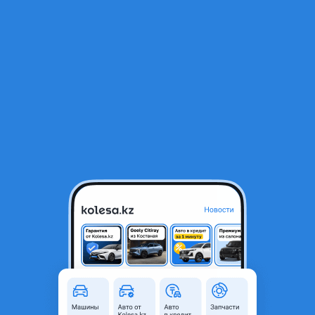
RU
Открыть приложение
В начало
1
/
2
Амортизаторы на автомобили Hyundai
15 000 ₸
Город
Темиртау, Карагандинская