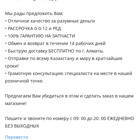
поколение рестайлинг, 2017 - н.в. 3 поколение
Hyundai Solaris
Мы рады предложить Вам:
2010 - 2014 4 поколение (RB/RC), 2014 - 2017 4 поколение
• Отличное качество за разумные деньги
рестайлинг (RB/RC), 2017 - 2020 5 поколение (HC/YC), 2020 -
• РАССРОЧКА 0-0-12 и РЕД
н.в. 5 поколение рестайлинг (HC/YC)
• 100% ГАРАНТИЮ НА ЗАПЧАСТИ
• Обмен и возврат в течении 14 рабочих дней
Hyundai Elantra
• Быструю доставку БЕСПЛАТНО по г. Алматы.
1990 - 1995 1 поколение (J1), 1995 - 2000 2 поколение
• Отправкe по всему Казахстану и миру в кратчайшие
(J2/RD), 2000 - 2003 3 поколение (XD), 2003 - 2010 3
сроки!
поколение рестайлинг (XD), 2006 - 2011 4 поколение (HD),
2010 - 2016 5 поколение (MD/UD), 2013 - 2016 5 поколение
• Грамотную консультацию специалиста на месте в нашей
рестайлинг (MD/UD), 2015 - 2020 6 поколение (AD/ADA),
розничной точке.
Hyundai Grandeur
2023 - н.в. 7 поколение рестайлинг , 2020 - н.в. 7 поколение
1986 - 1992 L, 1992 - 1998 LX, 1998 - 2002 XG, 2002 - 2005 XG
(CN7), 2018 - 2020 6 поколение рестайлинг (AD/ADA)
Предлагаем Вам убедиться в этом и сделать заказ в нашем
рестайлинг, 2019 - 2022 IG рестайлинг, 2022 - н.в. 7
магазине!
поколение, 2016 - 2019 IG, 2011 - 2016 HG, 2009 - 2011 TG
рестайлинг, 2005 - 2009 TG
Пишите и звоните по номеру с 09: 00 до 20: 00 ЕЖЕДНЕВНО
БЕЗ ВЫХОДНЫХ
Перевести