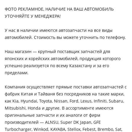
рестайлинг
ФОТО РЕКЛАМНОЕ, НАЛИЧИЕ НА ВАШ АВТОМОБИЛЬ
Nissan Pathfinder
УТОЧНЯЙТЕ У МЕНЕДЖЕРА!
1985 - 1995 WD21, 1995 - 1999 R50, 1999 - 2004 R50
рестайлинг, 2004 - 2009 R51, 2007 - 2014 R51 рестайлинг,
У нас в наличии имеются автозапчасти на все виды
2013 - 2017 R52, 2017 - 2020 R52 рестайлинг, 2021 - н.в. R53
автомобилей. Стоимость вы можете уточнить по телефону.
Nissan Patrol
1960 - 1980 60, 1980 - 2002 160/260, 1987 - 1998 Y60 (Y60/GR),
Наш магазин — крупный поставщик запчастей для
1997 - 2004 Y61, 2004 - н.в. Y61 рестайлинг, 2010 - 2014 Y62,
японских и корейских автомобилей, продукция которого
2014 - 2019 Y62 рестайлинг, 2019 - н.в. Y62 [2-й рестайлинг]
успешно реализуется по всему Казахстану и за его
пределами.
Nissan Qashqai
2006 - 2010 1 поколение (J10/NJ10/JJ10E), 2010 - 2013 1
Компания осуществляет прямые поставки автозапчастей с
поколение рестайлинг (J10, NJ10, JJ10E) (J10/NJ10/JJ10E), 2013
- 2019 2 поколение (J11/J11), 2017 - 2021 2 поколение
фабрик Китая и Тайваня без посредников на такие марки,
рестайлинг (J11/J11_), 2021 - н.в. 3 поколение
как Kia, Hyundai, Toyota, Nissan, Ford, Lexus, InfIniti, Subaru,
Mitsubishi, Honda и другие. В ассортименте имеются
Nissan Teana
оригинальные запчасти и их аналоги от фирм
2003 - 2008 J31, 2008 - 2014 J32, 2013 - н.в. L33
производителей — ALNSU, Super DK Japan, GFE
Nissan Terrano
Turbocharger, Winkod, KAYABA, Stellox, Febest, Brembo, Sat,