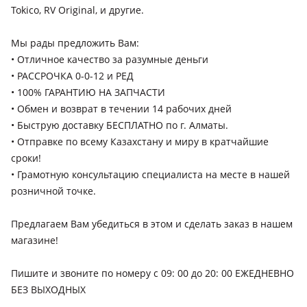
Tokico, RV Original, и другие.
1986 - 1995 WD21, 1993 - 1996 R20, 1995 - 2004 R50, 1996 -
1999 R20 рестайлинг, 1996 - 2004 JR50, 1999 - 2006 R20 [2-й
рестайлинг], 2014 - н.в. 5 поколение (D10)
Мы рады предложить Вам:
• Отличное качество за разумные деньги
Nissan Juke
• РАССРОЧКА 0-0-12 и РЕД
2010 - 2014 YF15, 2014 - 2019 YF15 рестайлинг, 2019 - н.в.
• 100% ГАРАНТИЮ НА ЗАПЧАСТИ
YF15 [2-й рестайлинг] (F16)
• Обмен и возврат в течении 14 рабочих дней
Nissan Almera
• Быструю доставку БЕСПЛАТНО по г. Алматы.
1995 - 2000 N15, 2000 - 2003 N16, 2003 - 2006 N16
• Отправкe по всему Казахстану и миру в кратчайшие
рестайлинг, 2012 - 2018 G15
сроки!
• Грамотную консультацию специалиста на месте в нашей
розничной точке.
Предлагаем Вам убедиться в этом и сделать заказ в нашем
магазине!
Пишите и звоните по номеру с 09: 00 до 20: 00 ЕЖЕДНЕВНО
БЕЗ ВЫХОДНЫХ