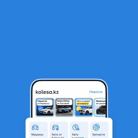
RU
Открыть приложение
1
/
3
Ремонт акпп
356 985 ₸
Город
Алматы, Алматинская