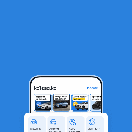
RU
Открыть приложение
В начало
1
/
2
Тормозные диски
8 000 ₸
Город
Жезказган, Улытауская