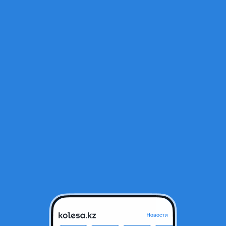
Открыт
T OWL TL SL378 120/117Q 10-PR MT
тся в архиве и может быть неактуальным.