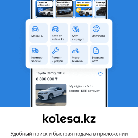
Алматы, Алматинская область
Новая
Всесезонные
265 мм
65
R17
 или кредит
Да
Да
родавца
Алматы.
у Казахстану!
оплаты.
Удобный поиск и быстрая подача в приложении
едоставим все документы.