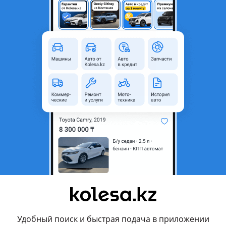
Б/y
Оригинал
Да
то
инг (J96), 1994 - 1999 B (J96)
родавца
 оригинал р. Р. Л
вления продавца
Удобный поиск и быстрая подача в приложении