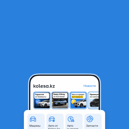
RU
Открыть приложение
1
/
5
Рулевая рейка на БМВ BMW E36 E39 E46 E50 E60
2 025 ₸
Город
Алматы, Алматинская