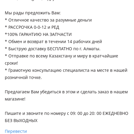
2005 - 2011 2 поколение (DA), 1990 - 2002 1 поколение (DA),
Мы рады предложить Вам:
2011 - н.в. 3 поколение
* Отличное качество за разумные деньги
Kia Rio
* РАССРОЧКА 0-0-12 и РЕД
2015 - 2017 3 поколение рестайлинг, 2020 - н.в. 4
*100% ГАРАНТИЮ НА ЗАПЧАСТИ
поколение рестайлинг, 2017 - 2020 4 поколение, 2011 - 2015
* Обмен и возврат в течении 14 рабочих дней
3 поколение (UB), 2005 - 2009 2 поколение (JB), 2009 - 2011 2
* Быструю доставку БЕСПЛАТНО по г. Алматы.
поколение рестайлинг, 1999 - 2002 1 поколение, 2002 - 2005
* Отправкe по всему Казахстану и миру в кратчайшие
1 поколение рестайлинг (DC)
Kia Sorento
сроки!
2002 - 2006 1 поколение (JC), 2006 - 2011 1 поколение
* Грамотную консультацию специалиста на месте в нашей
рестайлинг (JC), 2017 - 2020 3 поколение рестайлинг (UM),
розничной точке.
2023 - н.в. 4 поколение рестайлинг (MQ4/MQ4A), 2009 -
2014 2 поколение (XM), 2012 - 2021 2 поколение рестайлинг
Предлагаем Вам убедиться в этом и сделать заказ в нашем
(XM), 2014 - 2017 3 поколение (UM), 2020 - н.в. 4 поколение
магазине!
Kia Sportage
(MQ4/MQ4A)
1993 - 2006 1 поколение (K00), 2004 - 2008 2 поколение
Пишите и звоните по номеру с 09: 00 до 20: 00 ЕЖЕДНЕВНО
(JE/KM), 2008 - 2010 2 поколение рестайлинг, 2010 - 2014 3
БЕЗ ВЫХОДНЫХ
поколение (SL), 2021 - н.в. 5 поколение, 2018 - н.в. 4
поколение рестайлинг, 2016 - 2018 4 поколение, 2014 - 2016
Перевести