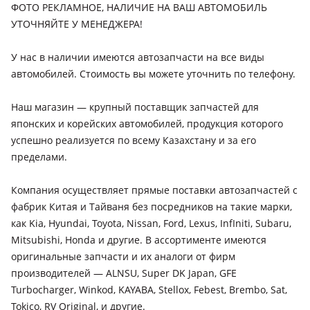
рестайлинг, 2019 - 2021 2 поколение рестайлинг, 2016 -
ФОТО РЕКЛАМНОЕ, НАЛИЧИЕ НА ВАШ АВТОМОБИЛЬ
2019 2 поколение
УТОЧНЯЙТЕ У МЕНЕДЖЕРА!
Kia Cee'd
У нас в наличии имеются автозапчасти на все виды
2010 - 2012 1 поколение рестайлинг, 2012 - 2015 2
автомобилей. Стоимость вы можете уточнить по телефону.
поколение (JD), 2015 - 2018 2 поколение рестайлинг, 2018 -
н.в. 3 поколение, 2021 - н.в. 3 поколение рестайлинг, 2006 -
2010 1 поколение
Наш магазин — крупный поставщик запчастей для
японских и корейских автомобилей, продукция которого
Kia Cerato
успешно реализуется по всему Казахстану и за его
2016 - 2019 3 поколение рестайлинг (YD), 2018 - н.в. 4
пределами.
поколение (BD/BDM), 2021 - н.в. 4 поколение рестайлинг
(BD), 2003 - 2007 1 поколение (LD), 2007 - 2009 1 поколение
Компания осуществляет прямые поставки автозапчастей с
рестайлинг (LD), 2013 - 2016 3 поколение (YD), 2008 - 2013 2
фабрик Китая и Тайваня без посредников на такие марки,
поколение
Kia Optima
как Kia, Hyundai, Toyota, Nissan, Ford, Lexus, InfIniti, Subaru,
2000 - 2002 1 поколение, 2005 - 2008 2 поколение, 2008 -
Mitsubishi, Honda и другие. В ассортименте имеются
2010 2 поколение рестайлинг, 2010 - 2013 3 поколение
оригинальные запчасти и их аналоги от фирм
(FSGDS6B), 2013 - 2015 3 поколение рестайлинг, 2015 - 2018
производителей — ALNSU, Super DK Japan, GFE
4 поколение (JF), 2018 - н.в. 4 поколение рестайлинг, 2002 -
Turbocharger, Winkod, KAYABA, Stellox, Febest, Brembo, Sat,
2005 1 поколение рестайлинг (GH)
Tokico, RV Original, и другие.
Kia Pride