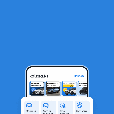
RU
Открыть приложение
В начало
1
/
2
Радиаторы кондиционера
25 000 ₸
Город
Тараз, Жамбылская область