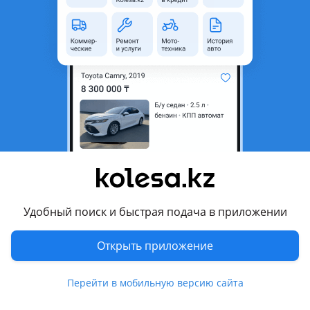
область
Состояние
Б/y
Подходит на авто
Audi A6
1994 - 1997 C4, 1997 - 2001 C5
Mercedes-Benz E 280
1993 - 1997 W124 [2-й рестайлинг], 1995 - 1999 W210/S210,
1999 - 2002 W210/S210 рестайлинг
Показать больше
Nissan Primera
Удобный поиск и быстрая подача в приложении
1995 - 2002 P11 (P11/W11), 1990 - 1997 P10 (P10/W10)
Комментарий продавца
Opel Vectra
Открыть приложение
1999 - 2002 B рестайлинг (J96), 1988 - 1995 A (J89), 1994 -
Б/у
1999 B (J96)
Перейти в мобильную версию сайта
Перевести
Opel Zafira