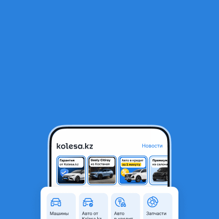
RU
Открыть приложение
В начало
1
/
2
Супорт
10 000 ₸
Город
Актобе, Актюбинская