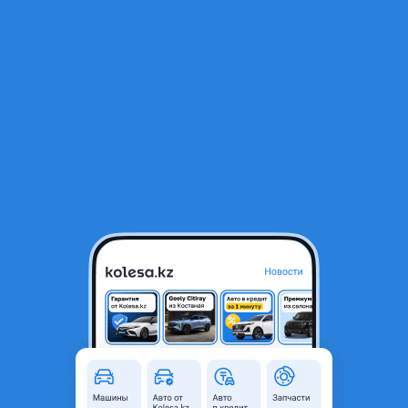
RU
Открыть приложение
1
/
4
Аренда 24/7 без водителя
Объявление находится в архиве и может быть
неактуальным.