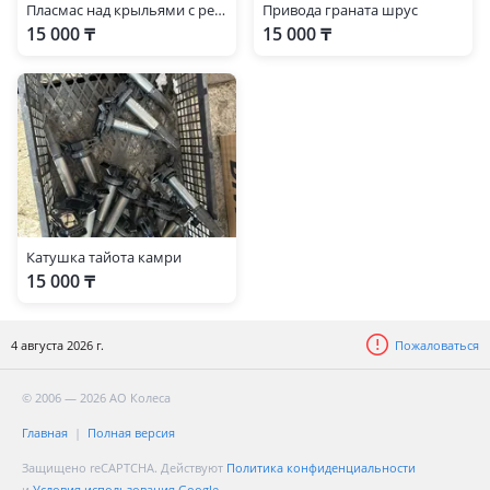
Пласмас над крыльями с резинками
Привода граната шрус
15 000 ₸
15 000 ₸
Катушка тайота камри
15 000 ₸
4 августа 2026 г.
Пожаловаться
© 2006 — 2026 АО Колеса
Главная
Полная версия
Защищено reCAPTCHA. Действуют
Политика конфиденциальности
и
Условия использования Google