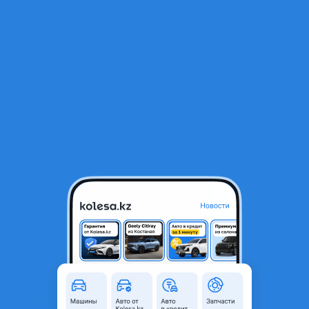
RU
Открыть приложение
1
/
9
Датчик давления в шинах
13 000 ₸
Город
Тараз, Жамбылская область