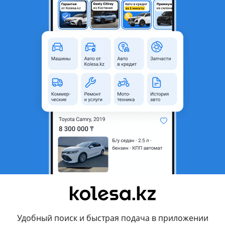
Алматы, Алматинская область
Б/y
Оригинал
 или кредит
Да
Да
то
- 2017 BM, 2019 - н.в. BP, 2009 - 2011 BL, 2006 - 2009 BK рестайли
2013 BL рестайлинг
линг, 2001 - 2003 BJ рестайлинг, 1998 - 2001 BJ, 1985 - 1993 BF, 19
 BD
Удобный поиск и быстрая подача в приложении