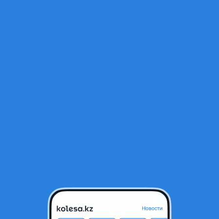
Открыт
azda
тся в архиве и может быть неактуальным.