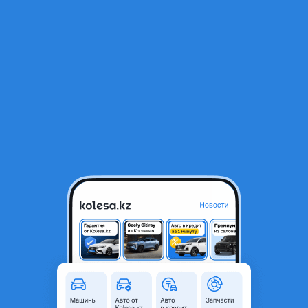
RU
Открыть приложение
1
/
101
Ремкомплект двигателя тойота
45 000 ₸
Объявление находится в архиве и может быть