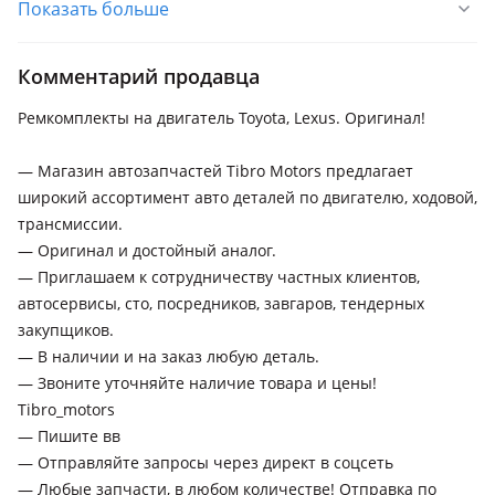
Показать больше
2002 - 2005 1 поколение (H1), 2005 - 2008 1 поколение
рестайлинг (H1), 2008 - 2011 2 поколение (H2), 2011 - 2014 2
поколение рестайлинг (H2), 2018 - н.в. 3 поколение
Комментарий продавца
рестайлинг (H3), 2015 - 2018 3 поколение (H3)
Ремкомплекты на двигатель Toyota, Lexus. Оригинал!
Toyota Camry
2023 - н.в. XV80, 2020 - н.в. XV70 рестайлинг (V75), 2017 -
— Магазин автозапчастей Tibro Motors предлагает
2021 XV70, 2011 - 2014 XV50, 2009 - 2011 XV40 рестайлинг
широкий ассортимент авто деталей по двигателю, ходовой,
(V45), 2014 - 2018 XV50 рестайлинг (V55), 1986 - 1991 V20,
трансмиссии.
1990 - 1994 V30, 1991 - 1996 XV10, 1994 - 1998 V40, 1996 -
— Оригинал и достойный аналог.
2000 XV20, 1999 - 2001 XV20 рестайлинг (V25), 2001 - 2004
Toyota FJ Cruiser
— Приглашаем к сотрудничеству частных клиентов,
XV30, 2004 - 2006 XV30 рестайлинг (V35), 2006 - 2009 XV40
2006 - н.в. 1 поколение (GSJ1)
автосервисы, сто, посредников, завгаров, тендерных
закупщиков.
Toyota Highlander
— В наличии и на заказ любую деталь.
2001 - 2003 1 поколение (U2), 2004 - 2007 1 поколение
— Звоните уточняйте наличие товара и цены!
рестайлинг (U2), 2008 - 2010 2 поколение (U4), 2010 - 2013 2
Tibro_motors
поколение рестайлинг (U4), 2013 - 2016 3 поколение (U5),
— Пишите вв
2016 - 2019 3 поколение рестайлинг (U5), 2019 - н.в. 4
— Отправляйте запросы через директ в соцсеть
поколение (GSU7/AXUH7)
Toyota Hilux
— Любые запчасти, в любом количестве! Отправка по