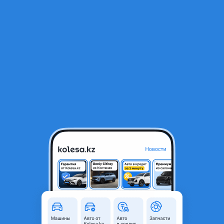
RU
Открыть приложение
Доводчики для стекол на Mitsubishi Outlander и ASX
Доводчики для стекол на Mitsubishi Outlander и ASX
15 000 ₸
Объявление находится в архиве и может быть
неактуальным.
Город
Костанай, Костанайская
область
Состояние
Новая
Комментарий продавца
Доводчики для стекол на Mitsubishi Outlander 2014-2018 г.