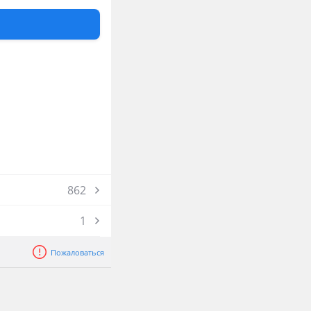
исание внимательно.
862
1
Пожаловаться