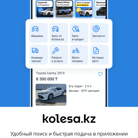
родавца
е әйгілі қытайлық jetour брендімен жасалған модельдер қатар
ға мүмкіндік береді.
 көлікті келесі шарттарда сатып ала аласыз:
рысу үшін;
арнасы 10% – дан бастап; жеңілдетілген несиелеу, сондай–ақ бө
анылады
емесе 150 000 км жүгіру кепілдігі беріледі;
ервистің барлық қызметтерін ұсынады, аксессуарлар мен қосал
ады.
асы, 3–Өнеркәсіптік аймақ, Басқұдық 5 мекенжайында көруге қ
рациясы мен бағасы бойынша әр түрлі болуы мүмкін, дилерден
ыз.
Удобный поиск и быстрая подача в приложении