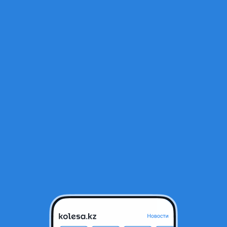
Открыт
Новая
П
тся в архиве и может быть неактуальным.
2022 - н.в. 1 поколение
Кроссовер
1.5 (бензин)
Автомат
Передний привод
Слева
стане
Да