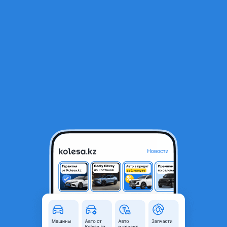
RU
Открыть приложение
В начало
1
/
2
Туманки тойота камри 50 американец
8 800 ₸
Город
Атырау, Атырауская область