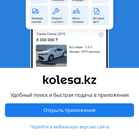
Объявление находится в архиве и может быть
неактуальным.
Город
Алматы, Алматинская
область
Состояние
Б/y
Возможна рассрочка или
Да
кредит
Есть доставка
Да
Подходит на авто
Удобный поиск и быстрая подача в приложении
Toyota Crown
Открыть приложение
Toyota Mark X
Lexus GS 350
Перейти в мобильную версию сайта
Комментарий продавца