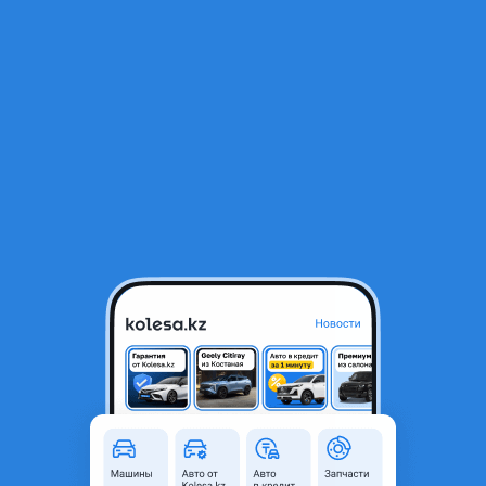
RU
Открыть приложение
1
/
3
ДВИГАТЕЛИ ИЗ ЯПОНИИ 2GR-FSE ДВС
(2AZ/2AR/1MZ/3MZ/2GR/3GR/4GR/VQ35)
75 000 ₸