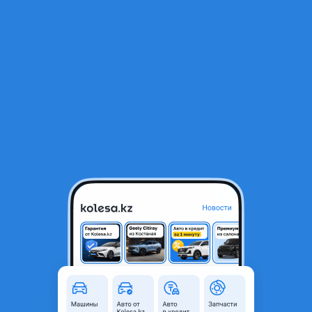
RU
Открыть приложение
В начало
1
/
2
Эвакуатор
Объявление находится в архиве и может быть
неактуальным.