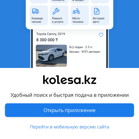
Город
Риддер, Восточно-
Казахстанская область
Тип услуги
Эвакуатор
Комментарий продавца
ЭВАКУАТОРЫ
Перевести
Другие объявления продавца
Удобный поиск и быстрая подача в приложении
id13270588
Открыть приложение
Машины
Легковые
1
Перейти в мобильную версию сайта