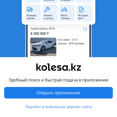
область
Состояние
Б/y
Оригинальность
Оригинал
Комментарий продавца
Носкат бу оригинал, камри 35 USA 2, 4
Перевести
Другие объявления продавца
Роман
Удобный поиск и быстрая подача в приложении
Запчасти
Открыть приложение
Автозапчасти
543
Перейти в мобильную версию сайта
Аксессуары и мультимедиа
4