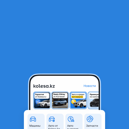
RU
Открыть приложение
1
/
5
Носкат камри 35 Америка
370 000 ₸
Город
Алматы, Алматинская