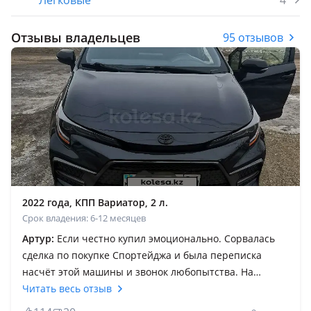
Легковые
4
Отзывы владельцев
95 отзывов
2022 года, КПП Вариатор, 2 л.
Срок владения: 6-12 месяцев
Артур:
Если честно купил эмоционально. Сорвалась
сделка по покупке Спортейджа и была переписка
насчёт этой машины и звонок любопытства. На
эмоциях позвонил и спросил за сколько отдаст. Цену
Читать весь отзыв
хозяин назвал на лям ниже чем просил ну и взял.