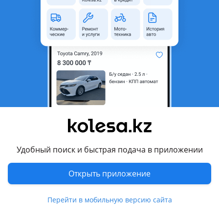
неактуальным.
Город
Алматы, Алматинская
область
Поколение
2019 - н.в. E210
Кузов
Седан
Объем двигателя, л
1.2 (бензин)
Пробег
38 000 км
Коробка передач
Вариатор
Привод
Передний привод
Удобный поиск и быстрая подача в приложении
Руль
Слева
Цвет
белый металлик
Открыть приложение
Растаможен в Казахстане
Да
Перейти в мобильную версию сайта
ксенон, биксенон, хрустальная оптика, линзованная