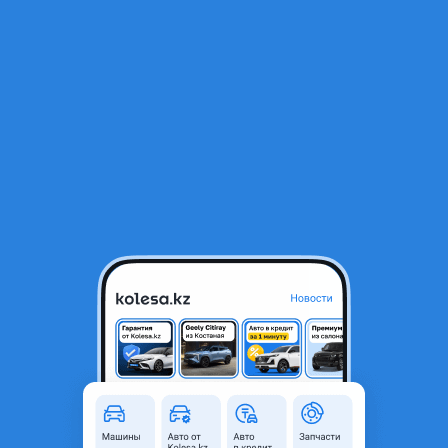
RU
Открыть приложение
1
/
14
Toyota Corolla 2022 года
7 600 000 ₸
Объявление находится в архиве и может быть