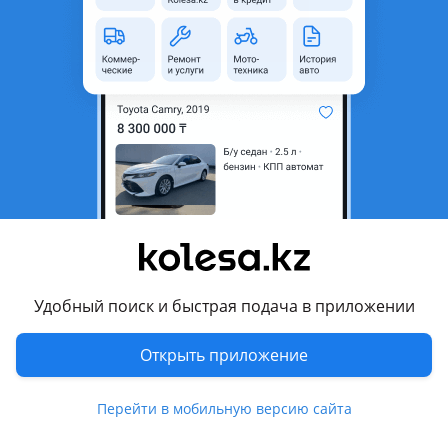
область
Состояние
Новая
Оригинальность
Оригинал
Есть доставка
Да
Комментарий продавца
Stant
Перевести
Условия доставки
Удобный поиск и быстрая подача в приложении
ЖД и казпочта
Открыть приложение
Другие объявления продавца
Vlad
Перейти в мобильную версию сайта