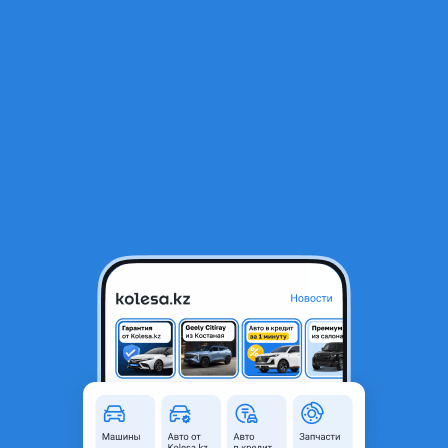
RU
Открыть приложение
1
/
4
Крышка радиатора
1 000 ₸
Город
Актау, Мангистауская