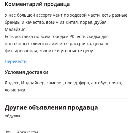
Комментарий продавца
BMW 633
1982 - 1987 E24 рестайлинг, 1976 - 1982 E24
У нас большой ассортимент по ходовой части, есть разные
бренды и качество, возим из Китая, Корея, Дубая,
BMW 635
Малайзия.
2007 - 2010 E63/E64 рестайлинг, 1987 - 1989 E24 [2-й
Есть доставка по всем городам РК, есть скидка для
рестайлинг], 1982 - 1987 E24 рестайлинг, 1976 - 1982 E24
постоянных клиентов, имеется рассрочка, цена не
BMW 640
фиксированная, звоните и уточняете цену.
2017 - н.в. G32, 2015 - 2017 F06/F12/F13 рестайлинг, 2010 -
Перевести
2015 F06/F12/F13
Условия доставки
BMW 645
2003 - 2007 E63/E64
Яндекс, Индрайвер, самолет, поезд, фура, автобус, почта,
логистика.
BMW 650
2015 - 2017 F06/F12/F13 рестайлинг, 2010 - 2015 F06/F12/F13,
2007 - 2010 E63/E64 рестайлинг, 2003 - 2007 E63/E64
Другие объявления продавца
Абдулла
BMW 840
2018 - н.в. G15, 1989 - 1999 E31
Запчасти