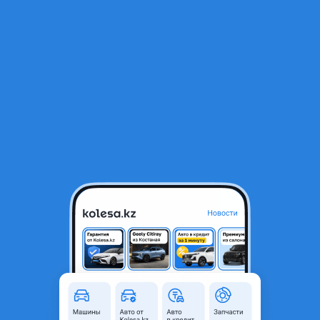
RU
Открыть приложение
1
/
8
Суппорт тормозной
20 000 ₸
Город
Алматы, Алматинская