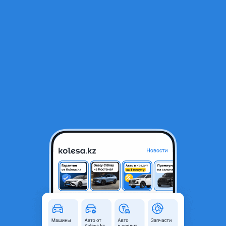
RU
Открыть приложение
1
/
5
Контрактный двигатель на Nissan X-Trail обьем 2.5 QR25
400 000 ₸
Город
Астана, Акмолинская