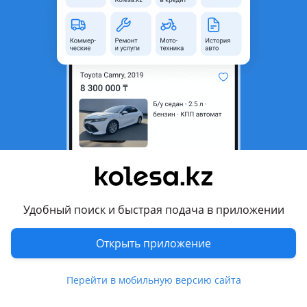
область
Состояние
Б/y
Оригинальность
Оригинал
Комментарий продавца
В отличном состоянии. Гарантия. Регионы. Цены
уточняйте
Перевести
Другие объявления продавца
Удобный поиск и быстрая подача в приложении
Авторазбор у Бориса
Открыть приложение
Запчасти
Перейти в мобильную версию сайта
Автозапчасти
265