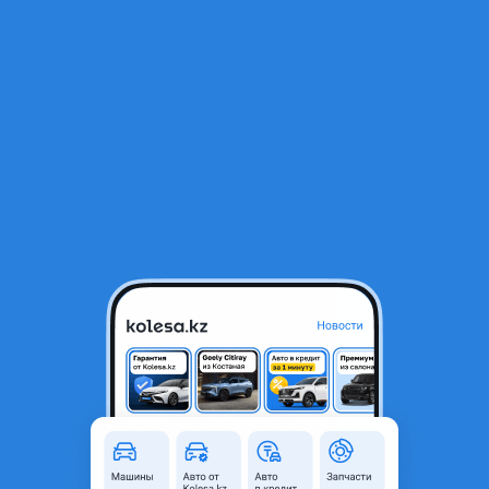
RU
Открыть приложение
В начало
1
/
2
Фара Субару Трибека 2005-2007
120 000 ₸
Город
Алматы, Алматинская