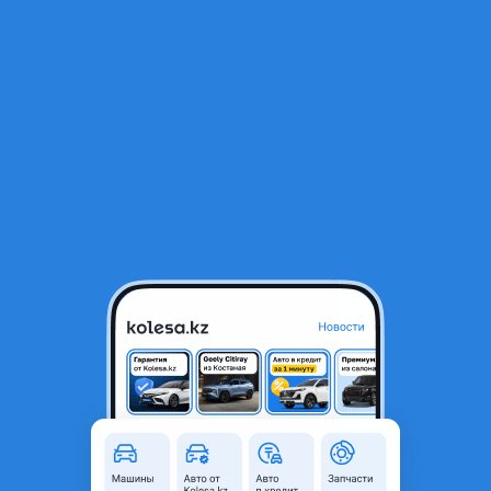
RU
Открыть приложение
1
/
17
Schmitz 2015 года
22 500 000 ₸
Объявление находится в архиве и может быть