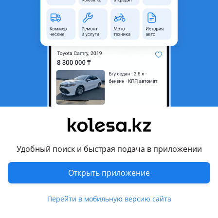
область
Состояние
Новая
Сезонность
Летние
Ширина
275 мм
Высота профиля
50
Диаметр
R22
Возможна рассрочка или
Да
кредит
Есть доставка
Да
Удобный поиск и быстрая подача в приложении
Комментарий продавца
Новый комплект летних шин Roadx Quest HT02
Открыть приложение
Производство заводской Китай
Перейти в мобильную версию сайта
Размер 275-50r22