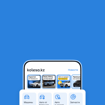
RU
Открыть приложение
1
/
3
275-50r22 Roadx Quest HT02
59 000 ₸
Город
Алматы, Алматинская