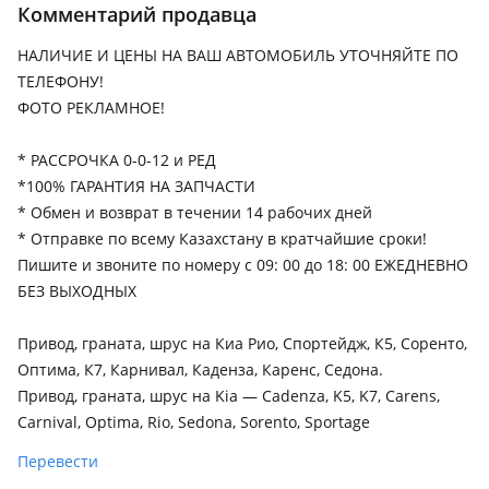
Комментарий продавца
Kia Cadenza
2020 - н.в. 2 поколение рестайлинг, 2016 - 2020 2
НАЛИЧИЕ И ЦЕНЫ НА ВАШ АВТОМОБИЛЬ УТОЧНЯЙТЕ ПО
поколение, 2013 - 2016 1 поколение рестайлинг, 2009 - 2013
ТЕЛЕФОНУ!
1 поколение
ФОТО РЕКЛАМНОЕ!
Kia Carens
* РАССРОЧКА 0-0-12 и РЕД
2013 - н.в. 4 поколение (RP), 2006 - 2012 3 поколение (UN),
*100% ГАРАНТИЯ НА ЗАПЧАСТИ
2002 - 2006 2 поколение (FJ)
* Обмен и возврат в течении 14 рабочих дней
Kia Carnival
* Отправкe по всему Казахстану в кратчайшие сроки!
2020 - н.в. 4 поколение (KA4), 2014 - 2020 3 поколение (YP),
Пишите и звоните по номеру с 09: 00 до 18: 00 ЕЖЕДНЕВНО
2006 - 2014 2 поколение (VQ), 2002 - 2006 1 поколение
БЕЗ ВЫХОДНЫХ
рестайлинг (GQ), 2023 - н.в. 4 поколение рестайлинг (KA4)
Привод, граната, шрус на Киа Рио, Спортейдж, К5, Соренто,
Kia Cerato
Оптима, К7, Карнивал, Каденза, Каренс, Седона.
2021 - н.в. 4 поколение рестайлинг (BD), 2018 - н.в. 4
Привод, граната, шрус на Kia — Cadenza, K5, K7, Carens,
поколение (BD/BDM), 2016 - 2019 3 поколение рестайлинг
(YD), 2013 - 2016 3 поколение (YD), 2008 - 2013 2 поколение,
Carnival, Optima, Rio, Sedona, Sorento, Sportage
2007 - 2009 1 поколение рестайлинг (LD), 2003 - 2007 1
Перевести
поколение (LD)
Kia Optima