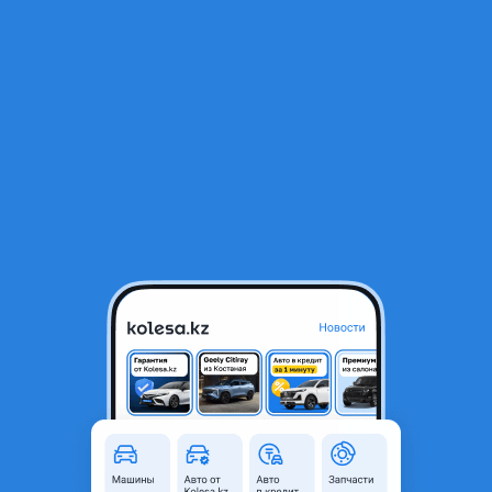
RU
Открыть приложение
В начало
1
/
2
Привод, граната, шрус на Kia, Киа
30 000 ₸
Город
Астана, Акмолинская