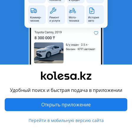
Объявление находится в архиве и может быть
неактуальным.
Город
Алматы, Алматинская
область
Состояние
Б/y
Оригинальность
Оригинал
Подходит на авто
Hyundai Creta
2024 - н.в. 2 поколение рестайлинг (SU2), 2021 - 2022 2
Удобный поиск и быстрая подача в приложении
поколение (SU2), 2015 - 2019 1 поколение (GS/GC), 2019 -
2021 1 поколение рестайлинг (GS/GC)
Открыть приложение
Hyundai Palisade
2024 - н.в. 2 поколение, 2022 - н.в. 1 поколение рестайлинг,
Перейти в мобильную версию сайта
Показать больше
2018 - 2022 1 поколение