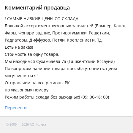
Hyundai Accent
Комментарий продавца
2017 - н.в. 5 поколение (HC), 2020 - н.в. 5 поколение
рестайлинг (YC), 2010 - 2017 4 поколение (RB/RC)
! САМЫЕ НИЗКИЕ ЦЕНЫ СО СКЛАДА!
Большой ассортимент кузовных запчастей (Бампер, Капот,
Hyundai Elantra
Фары, Фонари задние, Противотуманки, Решеткии,
2023 - н.в. 7 поколение рестайлинг , 2020 - н.в. 7 поколение
Радиаторы, Диффузор, Петли, Крепление) и. Тд.
(CN7), 2018 - 2020 6 поколение рестайлинг (AD/ADA), 2013 -
Есть на заказ!
2016 5 поколение рестайлинг (MD/UD), 2015 - 2020 6
Стоимость за одну товара.
поколение (AD/ADA), 2010 - 2016 5 поколение (MD/UD)
Мы находимся Сухамбаева 7а (Ташкентский Яссауий)
Hyundai Grandeur
По вопросам наличие товара просьба уточнить, цены
2022 - н.в. 7 поколение, 2019 - 2022 IG рестайлинг, 2016 -
могут меняться!
2019 IG, 2011 - 2016 HG
Отправляем на все регионы РК
по указоному номеру!
Hyundai Santa Fe
Режим работы склада без выходных! (09: 00-18: 00)
2020 - н.в. 4 поколение рестайлинг, 2023 - н.в. 5 поколение,
2018 - 2021 4 поколение (TM/TMA), 2015 - 2018 3 поколение
Перевести
рестайлинг (DM/DMA), 2012 - 2016 3 поколение (DM/DMA)
Hyundai Sonata
© 2006 — 2026 АО Колеса
2023 - н.в. 8 поколение рестайлинг, 2019 - н.в. 8 поколение