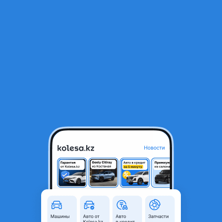
RU
Открыть приложение
В начало
1
/
2
Бампер передний бу оригинал Хюндай Грандер Грандауер 19-
22/Hyundai Grandeur
160 000 ₸