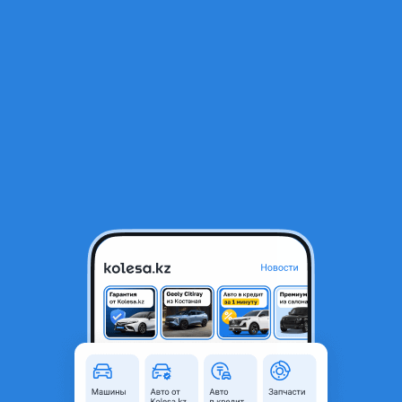
RU
Открыть приложение
В начало
1
/
2
ДВИГАТЕЛИ 2AR-FE TOYOTA, LEXUS ДВС и
АКПП(2AZ/2AR/1MZ/3MZ/2GR/3GR/4GR/VQ35)
55 000 ₸