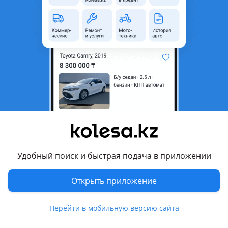
Город
Алматы, Алматинская
область
Состояние
Б/y
Оригинальность
Оригинал
Код запчасти
2AR-FE
Возможна рассрочка или
Да
кредит
Есть доставка
Да
Подходит на авто
Удобный поиск и быстрая подача в приложении
Toyota Alphard
Toyota Camry
Открыть приложение
Toyota RAV4
Перейти в мобильную версию сайта
Lexus ES 250