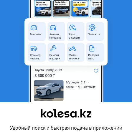
Б/y
Оригинал
W28N5206727
родавца
 2.0. Подшипник. Майкудук.
вления продавца
Удобный поиск и быстрая подача в приложении