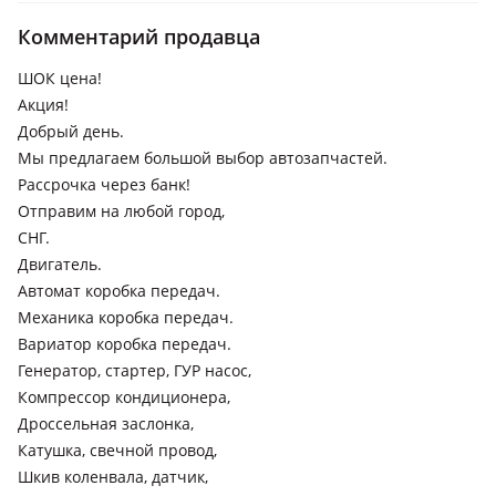
поколение (T24), 2000 - 2002 2 поколение рестайлинг
(T19/T21), 1997 - 1999 2 поколение (T19/T21), 1992 - 1996 1
Комментарий продавца
поколение (T19/T21)
ШОК цена!
Toyota Camry
Акция!
2023 - н.в. XV80, 2020 - н.в. XV70 рестайлинг (V75), 1999 -
Добрый день.
2001 XV20 рестайлинг (V25), 1996 - 2000 XV20, 1990 - 1994
Мы предлагаем большой выбор автозапчастей.
V30, 1986 - 1991 V20, 1982 - 1986 V10
Рассрочка через банк!
Toyota Carina ED
Отправим на любой город,
СНГ.
1993 - 1998 3 поколение, 1989 - 1993 2 поколение (T18), 1985
- 1989 1 поколение
Двигатель.
Автомат коробка передач.
Toyota Carina
Механика коробка передач.
1996 - 2001 T210, 1992 - 1996 T190, 1984 - 1986 T150, 1981 -
Вариатор коробка передач.
1988 A60
Генератор, стартер, ГУР насос,
Toyota Celica
Компрессор кондиционера,
Дроссельная заслонка,
1999 - 2006 7 поколение (T23), 1993 - 1999 6 поколение (T20)
Катушка, свечной провод,
Toyota Curren
Шкив коленвала, датчик,
1994 - 1998 ST200