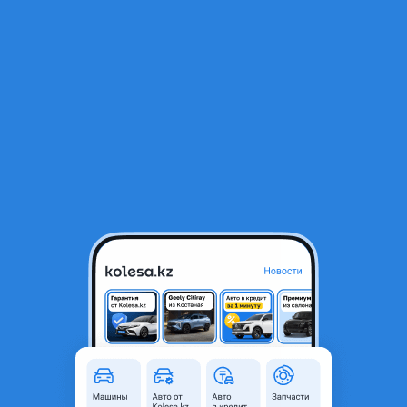
RU
Открыть приложение
1
/
7
КОНТРАКТНЫЙ ДВИГАТЕЛЬ ТОЙОТА 3s efe 5s efe 4s efe 2tz 2az 3vz
1mz
345 000 ₸