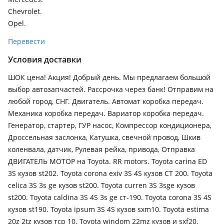
Chevrolet.
Opel.
Перевести
Условия доставки
ШОК цена! Акция! Добрый день. Мы предлагаем большой
выбор автозапчастей. Рассрочка через банк! Отправим на
любой город, СНГ. Двигатель. Автомат коробка передач.
Механика коробка передач. Вариатор коробка передач.
Генератор, стартер, ГУР насос, Компрессор кондиционера,
Дроссельная заслонка, Катушка, свечной провод, Шкив
коленвала, датчик, Рулевая рейка, привода, Отправка
ДВИГАТЕЛЬ МОТОР на Toyota. RR motors. Toyota carina ED
3S кузов st202. Toyota corona exiv 3S 4S кузов СТ 200. Toyota
celica 3S 3s ge кузов st200. Toyota curren 3S 3sge кузов
st200. Toyota caldina 3S 4S 3s ge ст-190. Toyota corona 3S 4S
кузов st190. Toyota ipsum 3S 4S кузов sxm10. Toyota estima
20z 2tz кузов тср 10. Toyota windom 22mz кузов и sxf20.