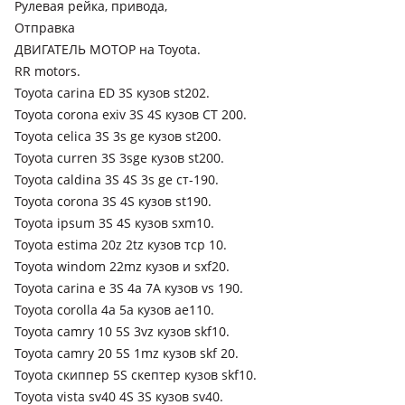
Рулевая рейка, привода,
Отправка
Toyota Scepter
ДВИГАТЕЛЬ МОТОР на Toyota.
1991 - 1996 1 поколение
RR motors.
Toyota Carina E
Toyota carina ED 3S кузов st202.
1992 - 1998 T190
Toyota corona exiv 3S 4S кузов СТ 200.
Toyota celica 3S 3s ge кузов st200.
Toyota Corona Exiv
Toyota curren 3S 3sge кузов st200.
1993 - 1998 2 поколение (ST200), 1989 - 1993 1 поколение
Toyota caldina 3S 4S 3s ge ст-190.
(ST180)
Toyota corona 3S 4S кузов st190.
Toyota ipsum 3S 4S кузов sxm10.
Toyota estima 20z 2tz кузов тср 10.
Toyota windom 22mz кузов и sxf20.
Toyota carina e 3S 4a 7A кузов vs 190.
Toyota corolla 4a 5a кузов ae110.
Toyota camry 10 5S 3vz кузов skf10.
Toyota camry 20 5S 1mz кузов skf 20.
Toyota скиппер 5S скептер кузов skf10.
Toyota vista sv40 4S 3S кузов sv40.