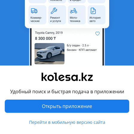
Город
Алматы, Алматинская
область
Состояние
Б/y
Оригинальность
Оригинал
Возможна рассрочка или
Да
кредит
Есть доставка
Да
Подходит на авто
Toyota Avensis
2015 - 2018 3 поколение [2-й рестайлинг] (T27), 2011 - 2015
Удобный поиск и быстрая подача в приложении
3 поколение рестайлинг (T27), 2002 - 2006 2 поколение
(T25), 2000 - 2003 1 поколение рестайлинг (T22), 1997 - 2000
Открыть приложение
1 поколение (T22)
Toyota Caldina
Перейти в мобильную версию сайта
Показать больше
2005 - 2007 3 поколение рестайлинг (T24), 2002 - 2004 3