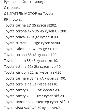
Рулевая рейка, привода,
Отправка
Toyota Scepter
ДВИГАТЕЛЬ МОТОР на Toyota.
1991 - 1996 1 поколение
RR motors.
Toyota Carina E
Toyota carina ED 3S кузов st202.
1992 - 1998 T190
Toyota corona exiv 3S 4S кузов СТ 200.
Toyota celica 3S 3s ge кузов st200.
Toyota Corona Exiv
Toyota curren 3S 3sge кузов st200.
1993 - 1998 2 поколение (ST200), 1989 - 1993 1 поколение
Toyota caldina 3S 4S 3s ge ст-190.
(ST180)
Toyota corona 3S 4S кузов st190.
Toyota ipsum 3S 4S кузов sxm10.
Toyota estima 20z 2tz кузов тср 10.
Toyota windom 22mz кузов и sxf20.
Toyota carina e 3S 4a 7A кузов vs 190.
Toyota corolla 4a 5a кузов ae110.
Toyota camry 10 5S 3vz кузов skf10.
Toyota camry 20 5S 1mz кузов skf 20.
Toyota скиппер 5S скептер кузов skf10.
Toyota vista sv40 4S 3S кузов sv40.