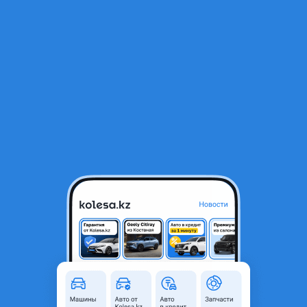
RU
Открыть приложение
1
/
7
КОНТРАКТНЫЙ ДВИГАТЕЛЬ ТОЙОТА 3s efe 5s efe 4s efe 2tz 2az 3vz
1mz
345 000 ₸