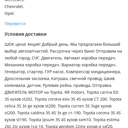
Chevrolet.
Opel.
Перевести
Условия доставки
ШОК цена! Акция! Добрый день. Мы предлагаем большой
выбор автозапчастей. Рассрочка через банк! Отправим на
любой город, СНГ. Двигатель. Автомат коробка передач.
Механика коробка передач. Вариатор коробка передач.
Генератор, стартер, ГУР насос, Компрессор кондиционера,
Дроссельная заслонка, Катушка, свечной провод, Шкив
коленвала, датчик, Рулевая рейка, привода, Отправка
ДВИГАТЕЛЬ МОТОР на Toyota. RR motors. Toyota carina ED
3S кузов st202. Toyota corona exiv 3S 4S кузов СТ 200. Toyota
celica 3S 3s ge кузов st200. Toyota curren 3S 3sge кузов
st200. Toyota caldina 3S 4S 3s ge ст-190. Toyota corona 3S 4S
кузов st190. Toyota ipsum 3S 4S кузов sxm10. Toyota estima
20z 2tz кузов тср 10. Toyota windom 22mz кузов и sxf20.