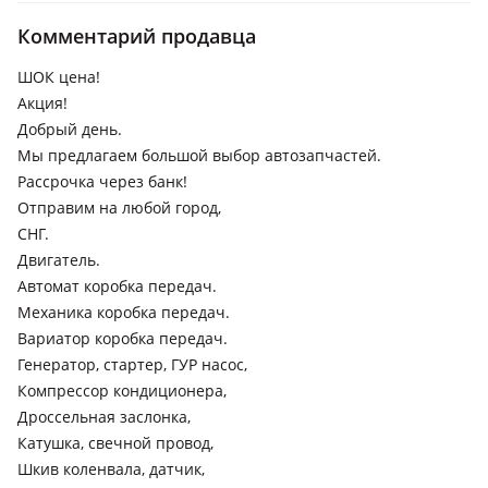
поколение (T24), 2000 - 2002 2 поколение рестайлинг
(T19/T21), 1997 - 1999 2 поколение (T19/T21), 1992 - 1996 1
Комментарий продавца
поколение (T19/T21)
ШОК цена!
Toyota Camry
Акция!
2023 - н.в. XV80, 2020 - н.в. XV70 рестайлинг (V75), 1999 -
Добрый день.
2001 XV20 рестайлинг (V25), 1996 - 2000 XV20, 1990 - 1994
Мы предлагаем большой выбор автозапчастей.
V30, 1986 - 1991 V20, 1982 - 1986 V10
Рассрочка через банк!
Toyota Carina ED
Отправим на любой город,
СНГ.
1993 - 1998 3 поколение, 1989 - 1993 2 поколение (T18), 1985
- 1989 1 поколение
Двигатель.
Автомат коробка передач.
Toyota Carina
Механика коробка передач.
1996 - 2001 T210, 1992 - 1996 T190, 1984 - 1986 T150, 1981 -
Вариатор коробка передач.
1988 A60
Генератор, стартер, ГУР насос,
Toyota Celica
Компрессор кондиционера,
Дроссельная заслонка,
1999 - 2006 7 поколение (T23), 1993 - 1999 6 поколение (T20)
Катушка, свечной провод,
Toyota Curren
Шкив коленвала, датчик,
1994 - 1998 ST200