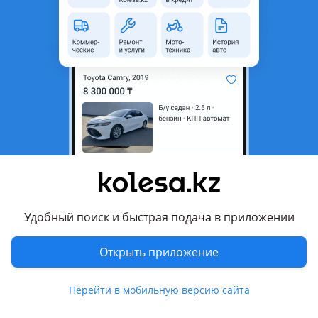
Город
Алматы, Алматинская
область
Состояние
Б/y
Оригинальность
Оригинал
Возможна рассрочка или
Да
кредит
Есть доставка
Да
Подходит на авто
Toyota Avensis
2015 - 2018 3 поколение [2-й рестайлинг] (T27), 2011 - 2015
Удобный поиск и быстрая подача в приложении
3 поколение рестайлинг (T27), 2002 - 2006 2 поколение
(T25), 2000 - 2003 1 поколение рестайлинг (T22), 1997 - 2000
Открыть приложение
1 поколение (T22)
Toyota Caldina
Перейти в мобильную версию сайта
Показать больше
2005 - 2007 3 поколение рестайлинг (T24), 2002 - 2004 3