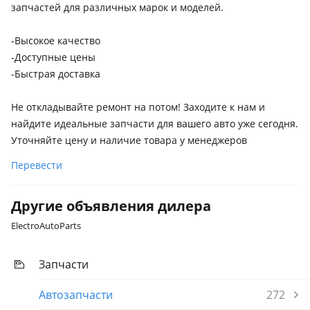
запчастей для различных марок и моделей.
2024 - н.в. 1 поколение рестайлинг, 2021 - н.в. 1 поколение
Zeekr X
-Высокое качество
2023 - н.в. 1 поколение
-Доступные цены
-Быстрая доставка
Zeekr 007
2023 - н.в. 1 поколение
Не откладывайте ремонт на потом! Заходите к нам и
Zeekr 7X
найдите идеальные запчасти для вашего авто уже сегодня.
2024 - н.в. 1 поколение
Уточняйте цену и наличие товара у менеджеров
Polar Stone Jishi 01
Перевести
2023 - н.в. 1 поколение
Другие объявления дилера
Rox 01
2023 - н.в. 1 поколение
ElectroAutoParts
Запчасти
Автозапчасти
272