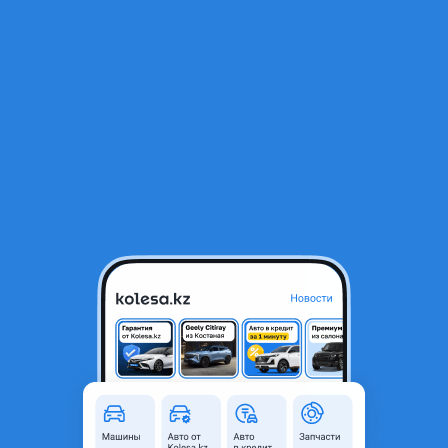
RU
Открыть приложение
1
/
4
Крылья передние Zeekr крыло накладка фара
707 ₸
Город
Алматы, Алматинская