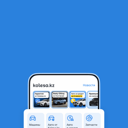
RU
Открыть приложение
В начало
1
/
2
Дроссельная заслонка дроссель дросель
10 000 ₸
Город
Алматы, Алматинская