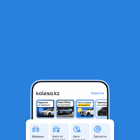
RU
Открыть приложение
В начало
1
/
2
Руль на toyota camry 20,тойота камри 20
15 000 ₸
Город
Алматы, Алматинская