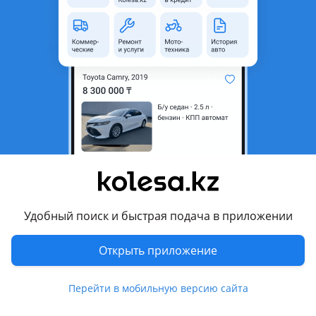
область
Состояние
Б/y
Оригинальность
Оригинал
Возможна рассрочка или
Да
кредит
Есть доставка
Да
Подходит на авто
Toyota Camry
1999 - 2001 XV20 рестайлинг (V25), 1996 - 2000 XV20
Удобный поиск и быстрая подача в приложении
Комментарий продавца
Открыть приложение
Привозной с европы
Есть ред и рассрочка 0-0-12
Перейти в мобильную версию сайта
Отправка в регионы и по городу