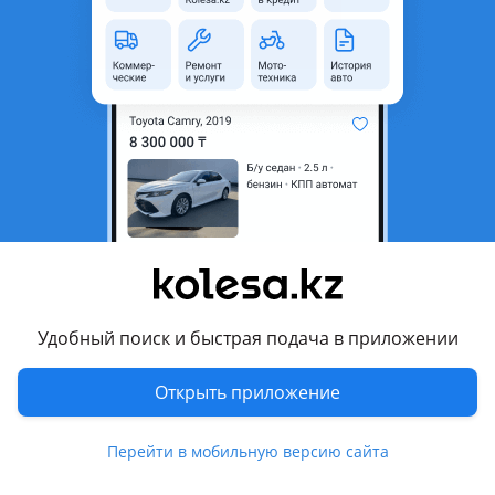
неактуальным.
Город
Ерейментау, Акмолинская
область
Поколение
2010 - 2017 4 поколение
(RB/RC)
Кузов
Седан
Объем двигателя, л
1.6 (бензин)
Пробег
133 000 км
Коробка передач
Механика
Привод
Передний привод
Удобный поиск и быстрая подача в приложении
Руль
Слева
Открыть приложение
Цвет
серебристый металлик
Растаможен в Казахстане
Да
Перейти в мобильную версию сайта