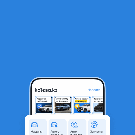
RU
Открыть приложение
1
/
5
Hyundai Accent 2013 года
3 800 000 ₸
Объявление находится в архиве и может быть