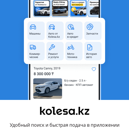
Б/y
Оригинал
то
:5
ние
родавца
ные передние двери левая/правая на Mitsubishi Delica D: 5 куз
 Контрактные, доставлены из Японии. Стоимость указана за одну
 Находимся по адресу: Авторазбор «Sakura Motors», г. Усть-Камен
о). Все вопросы по наличию запчастей и ценам уточняйте по у
дельник-пятница с 8.00 до 17.00, обеденный перерыв с 12.00 до
Удобный поиск и быстрая подача в приложении