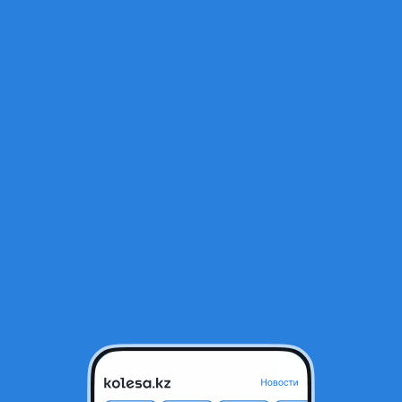
Открыт
hi Delica D: 5
Усть-Каменогорск, Восточно-К