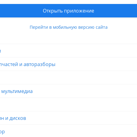
вления продавца
Открыть приложение
Перейти в мобильную версию сайта
и
пчастей и авторазборы
и мультимедиа
н и дисков
ор