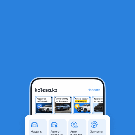
RU
Открыть приложение
1
/
13
ВАЗ (Lada) Kalina 1119 2011 года
950 000 ₸
Объявление находится в архиве и может быть