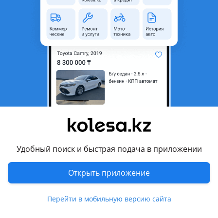
неактуальным.
Город
Астана, Акмолинская
область
Поколение
2004 - 2013 1 поколение
Кузов
Хэтчбек
Объем двигателя, л
1.6 (бензин)
Пробег
235 000 км
Коробка передач
Механика
Привод
Передний привод
Удобный поиск и быстрая подача в приложении
Руль
Слева
Цвет
серебристый металлик
Открыть приложение
Растаможен в Казахстане
Да
Перейти в мобильную версию сайта
ГУР, ABS, бортовой компьютер , налог уплачен, техосмотр