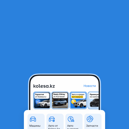
RU
Открыть приложение
1
/
3
Крышка от багажника (задний капот, пятый дверь) на БМВ
2 026 ₸
Город
Астана, Акмолинская