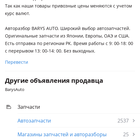
BMW 728
Так как наши товары привозные цены меняются с учетом
1994 - 1998 E38, 1998 - 2001 E38 рестайлинг
курс валют.
BMW 745
Авторазбор BARYS AUTO. Широкий выбор автозапчастей.
2001 - 2005 E65/E66, 2005 - 2008 E65/E66 рестайлинг
Оригинальные запчасти из Японии, Европы, ОАЭ и США.
Есть отправка по регионам РК. Время работы с 9: 00-18: 00
с перерывом 13: 00-14: 00. Без выходных.
Перевести
Другие объявления продавца
BarysAuto
Запчасти
Автозапчасти
2537
Магазины запчастей и авторазборы
25