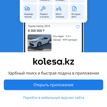
область
Состояние
Б/y
Оригинальность
Оригинал
Возможна рассрочка или
Да
кредит
Есть доставка
Да
Подходит на авто
Audi A5
2016 - н.в. 2 поколение (A5), 2011 - 2017 1 поколение
рестайлинг (A5)
Удобный поиск и быстрая подача в приложении
Audi Q3
Открыть приложение
2018 - н.в. 2 поколение (F3), 2014 - 2018 1 поколение
рестайлинг (8U)
Показать больше
Перейти в мобильную версию сайта
Mercedes-Benz S 350