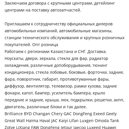
Заключаем договора с крупными центрами, детейлинг
поколение (SP2)
центрами на поставку автозапчастей.
Kia EV5
2023 - н.в. 1 поколение
Приглашаем к сотрудничеству официальных дилеров
автомобильных компаний, автомобильные магазины,
станции технического обслуживания и крупных розничных
покупателей. Опт розница
Работаем с регионами Казахстана и СНГ. Доставка.
Ноускаты, двери, зеркала, стекла для фар, радиатор
охлаждения, различные допоборудывания, тюнинг
кондиционера, стекла лобовые, боковые, форточки, задние,
фара, поворотник, габарит, противотуманные фары,
диффузор, вентилятор, телевизор, рамки кузова, задние
фонари, капот, бампер, усилитель бампера, крыло
передние и задние, крыша, люк, подкрылки, решетки, акпп,
двигатель, различные блоки и так далее.
Brilliance BYD Changan Chery GAC DongFeng Exeed Geely
Great Wall Haima Haval JAC Kaiyi Lifan Luxgen Omoda Tank
Zotye LiXiang FAW DongFeng Jetour Jaecoo Luxeed Huawei