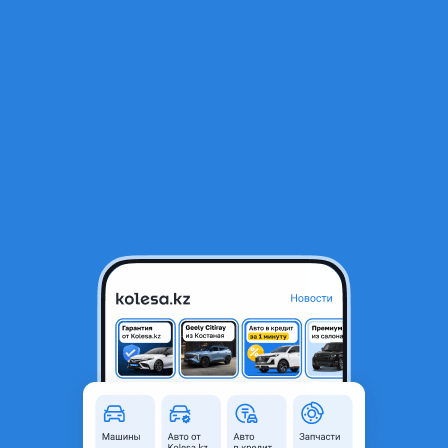
RU
Открыть приложение
В начало
1
/
2
Фары/ДХО/фонари Original
100 100 ₸
Город
Алматы, Алматинская