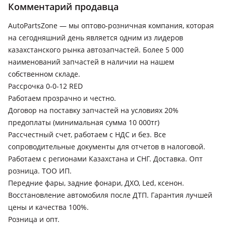
2020 - н.в. W223, 2017 - 2020 W222/C217/A217 рестайлинг,
Комментарий продавца
2013 - 2017 W222/C217/A217
AutoPartsZone — мы оптово-розничная компания, которая
MG 6
на сегодняшний день является одним из лидеров
2017 - н.в. 2 поколение
казахстанского рынка автозапчастей. Более 5 000
Mitsubishi Montero Sport
наименований запчастей в наличии на нашем
собственном складе.
2019 - н.в. 3 поколение рестайлинг, 2015 - 2019 3
поколение
Рассрочка 0-0-12 RED
Работаем прозрачно и честно.
Mitsubishi Pajero Sport
Договор на поставку запчастей на условиях 20%
2019 - н.в. 3 поколение рестайлинг (KS), 2016 - н.в. 3
предоплаты (минимальная сумма 10 000тг)
поколение (KS)
Рассчестный счет, работаем с НДС и без. Все
Xiaomi SU7
сопроводительные документы для отчетов в налоговой.
Работаем с регионами Казахстана и СНГ. Доставка. Опт
2023 - н.в. 1 поколение
розница. ТОО ИП.
Huawei Stelato S9
Передние фары, задние фонари, ДХО, Led, ксенон.
2024 - н.в. 1 поколение
Восстановление автомобиля после ДТП. Гарантия лучшей
цены и качества 100%.
Kia Seltos
Розница и опт.
2022 - н.в. 1 поколение рестайлинг (SP2), 2019 - н.в. 1