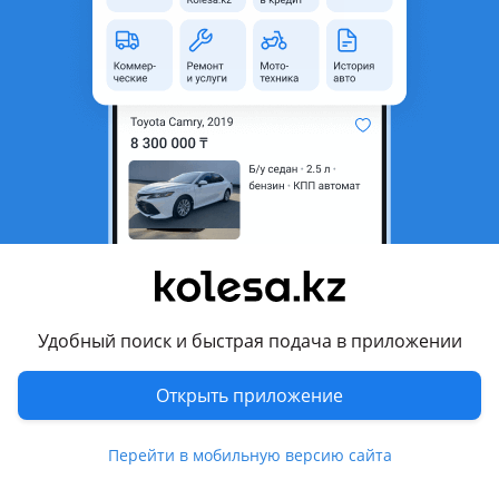
неактуальным.
Город
Алматы, Алматинская
область
Состояние
Б/y
Тип
Литые (легкосплавные)
Диаметр
R18
Разболтовка
5x114.3
Вылет
-6
Комментарий продавца
Удобный поиск и быстрая подача в приложении
Диски с шинами продаиюм от lx 470
Открыть приложение
Перевести
Перейти в мобильную версию сайта
© 2006 — 2026 АО Колеса