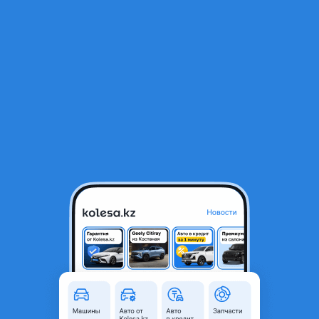
RU
Открыть приложение
1
/
4
Диский с шинами
150 000 ₸
Объявление находится в архиве и может быть