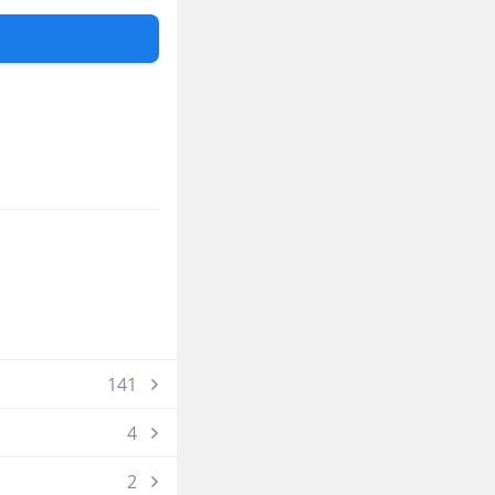
141
4
2