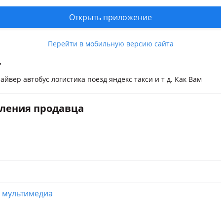
Открыть приложение
нь, любой город РК.
Перейти в мобильную версию сайта
и
йвер автобус логистика поезд яндекс такси и т д. Как Вам
вления продавца
и мультимедиа