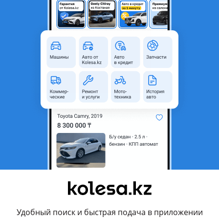
Алматы, Алматинская область
Б/y
Литые (легкосплавные)
R18
5x114.3
 или кредит
Да
Да
родавца
нда мазда Митсубиси Киа и т д. Комплект 4 диск 110, 000. Ең арз
АВКК есть.
Удобный поиск и быстрая подача в приложении