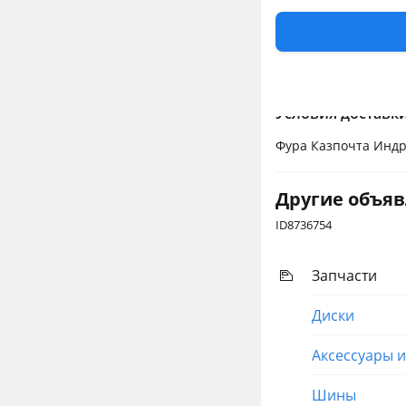
Отправка каждый де
Перевести
Условия доставк
Фура Казпочта Индра
Другие объя
ID8736754
Запчасти
Диски
Аксессуары 
Шины