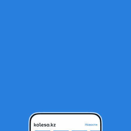
Открыт
ксус и т д.
тся в архиве и может быть неактуальным.