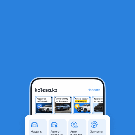
RU
Открыть приложение
1
/
7
Ravon Nexia R3 2020 года
4 200 000 ₸
Объявление находится в архиве и может быть