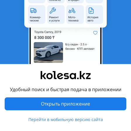
неактуальным.
Город
Уральск, Западно-
Казахстанская область
Поколение
2015 - н.в. 1 поколение
Кузов
Седан
Объем двигателя, л
1.5 (бензин)
Коробка передач
Автомат
Привод
Передний привод
Руль
Слева
Удобный поиск и быстрая подача в приложении
Цвет
черный металлик
Растаможен в Казахстане
Да
Открыть приложение
литые диски , велюр , аудиосистема , кондиционер
Перейти в мобильную версию сайта