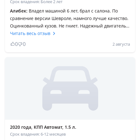
Срок владения: Более 2 лет
Алибек:
Владел машиной 6 лет, брал с салона. По
сравнение версии Шевроле, намного лучше качество.
Оцинкованный кузов. Не гниет. Надежный двигатель
цепь. Ходовка хорошая, за 6 лет только шаровые
Читать весь отзыв
менял.123 000 проехал. С кондером на обгон немного
0
0
2 августа
тяжело, но в целом на трассе скорость хорошо держит.
Единственная болезнь чистка дросселя каждые 10
тыс. Без чистки обороты плавают. Замена масла с
фильтрами со всеми 25 000 выходит. За 6 лет машина
ниразу не подводила, для такой цены очень хорошая
комплектация. Только вот шумка слабая, а если делать
то это дополнительные 80 кг веса.
2020 года, КПП Автомат, 1.5 л.
Срок владения: 6-12 месяцев