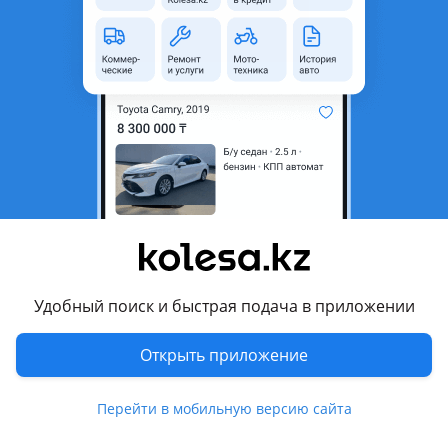
неактуальным.
Город
Астана, Акмолинская
область
Состояние
Новая
Подходит на авто
Rolls-Royce Phantom
2017 - н.в. 8 поколение (RR11/RR12), 2012 - 2017 7
поколение [2-й рестайлинг] (RR1/RR2/RR3), 2008 - 2012 7
поколение рестайлинг (RR1/RR2/RR3), 2003 - 2009 7
Удобный поиск и быстрая подача в приложении
поколение (RR1)
Открыть приложение
Комментарий продавца
Топливный станция в сборе на авто
Перейти в мобильную версию сайта
Rolls-Royce Phantom 2003-