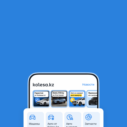
RU
Открыть приложение
1
/
4
Топливный станция в сборе
1 000 ₸
Объявление находится в архиве и может быть