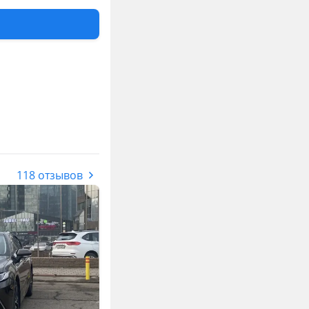
сидений, вентиляция
ета, датчик дождя,
118 отзывов