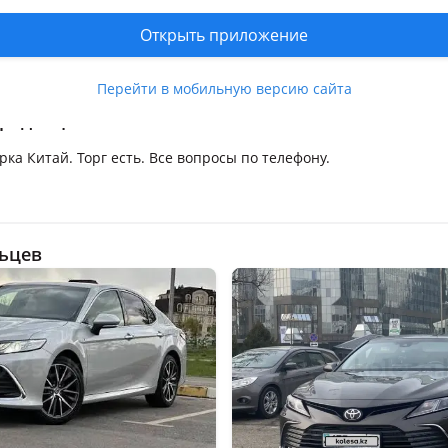
уиз-контроль, мультируль, подогрев сидений, подогрев задних 
Открыть приложение
ений, память руля, парктроники, камера заднего вида, датчик св
инах , свежедоставлен, налог уплачен, вложений не требует
Перейти в мобильную версию сайта
родавца
рка Китай. Торг есть. Все вопросы по телефону.
ьцев