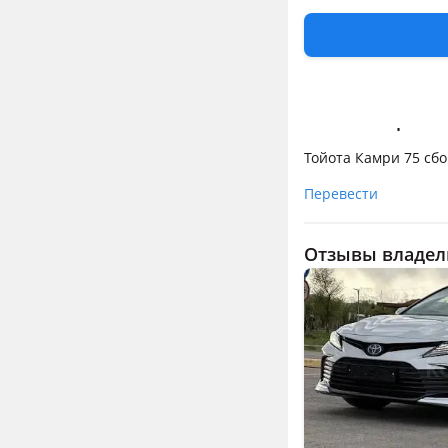
климат-контроль, кр
сидений, память сид
датчик давления в ш
Комментарий п
Тойота Камри 75 сбо
Перевести
Отзывы владел