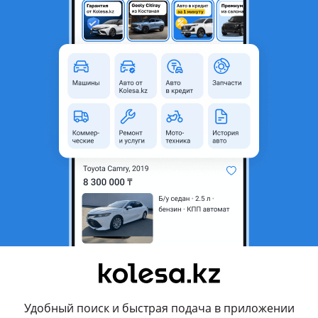
Актобе, Актюбинская область
2020 - н.в. XV70 рестайлинг (V7
Седан
2.5 (бензин)
6 000 км
Автомат
Передний привод
Слева
черный металлик
стане
Да
вка, панорамная крыша, спойлер , линзованная оптика, дневны
ректор фар , кожа, шторки , аудиосистема, USB , ABS, спортивн
Удобный поиск и быстрая подача в приложении
апуск, иммобилайзер, бесключевой доступ, полный электропакет