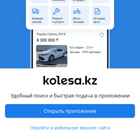
Город
Шымкент, Туркестанская
область
Тип техники
Тягач
Объем двигателя, л
12.4
Тип топлива
Дизель
Комментарий продавца
Седельный тягача SITRAK C7H 4х2 АКПП от официального
дилера.
Высота ССУ, мм: 1150
Удобный поиск и быстрая подача в приложении
Cнаряженная масса, кг: 8300
Нагрузка на ССУ, кг: 9600
Открыть приложение
Полная масса автопоезда, кг: 41800
Нагрузка на переднюю ось, кг: 7000
Перейти в мобильную версию сайта
Нагрузка на заднюю ось, кг: 13000
Колёсная база, мм: 3900