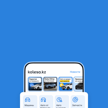
RU
Открыть приложение
1
/
10
Sitrak C7H Тягач 4х2 АКПП 2026 года
38 840 000 ₸
Новая
От дилера
новая, без пробега