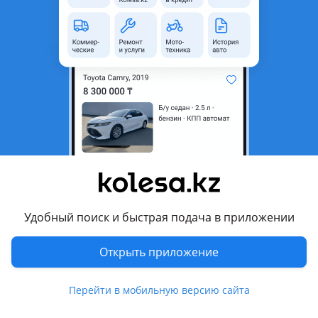
неактуальным.
Город
Алматы, Алматинская
область
Состояние
Новая
Сезонность
Зимние
Ширина
235 мм
Высота профиля
50
Диаметр
R18
Есть доставка
Да
Удобный поиск и быстрая подача в приложении
Комментарий продавца
Открыть приложение
Покрышки Goform Winter, в отличие от большинства
предложений на современном рынке, обеспечивают
Перейти в мобильную версию сайта
надежное уверенное сцепление с дорожным полотном как
в сухую погоду, так в слякоть и снегопад. Такое важное