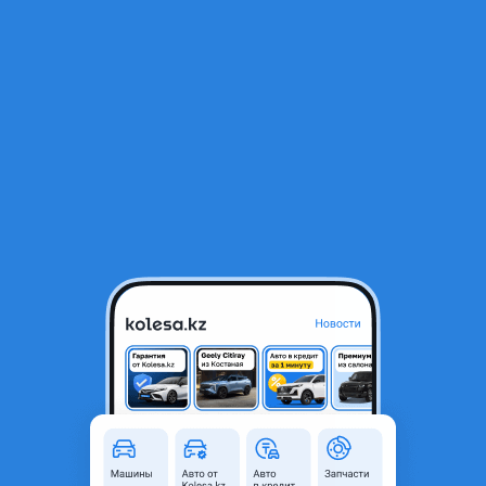
RU
Открыть приложение
1
/
3
235/50 R18 Goform зима
27 000 ₸
Объявление находится в архиве и может быть