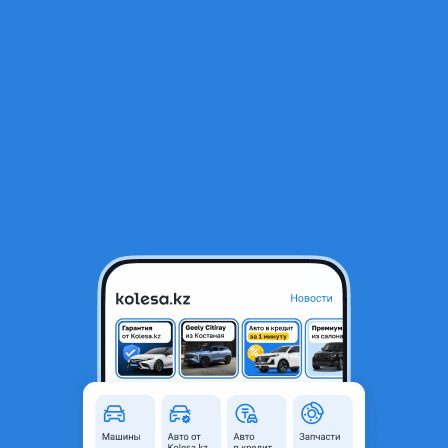
RU
Открыть приложение
В начало
1
/
2
Диски BMW X5-X6 R20
440 000 ₸
Объявление находится в архиве и может быть