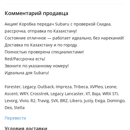
1992 - 2000 1 поколение (GFC/GC/GF)
Комментарий продавца
Subaru Legacy
2019 - н.в. 7 поколение, 1994 - 1999 2 поколение (BD/BG),
Акция! Коробка передач Subaru с проверкой Скидка,
1989 - 1994 1 поколение (BC/BJF)
рассрочка, отправка по Казахстану!
Subaru Leone
Состояние отличное — работает идеально, без нареканий!
Доставка по Казахстану и по городу.
Subaru Outback
Полностью проверена специалистами!
2019 - н.в. 6 поколение, 1998 - 2003 2 поколение (BE/BH),
Red/Рассрочка есть!
1994 - 1999 1 поколение
Звоните по указанному номеру!
Subaru Tribeca
Идеальна для Subaru!
2007 - 2014 1 поколение рестайлинг (B9), 2004 - 2007 1
поколение (B9)
Forester, Legacy, Outback, Impreza, Tribeca, XVPleo, Leone,
Ascent, WRY, Crosstrek, Legacy Lancaster, XT, Baja, WRX STi,
Subaru Legacy Lancaster
Levorg, Vivio, R2, Travig, SVX, BRZ, Libero, Justy, Exiga, Domingo,
Dex, Stella
Перевести
Условия доставки